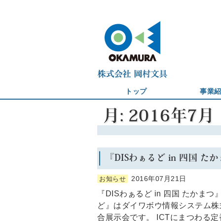
トップ
事業
月:
2016年7月
『DISわぁるど in 四国 
2016年07月21日
お知らせ
『DISわぁるど in 四国 たかま
ど』はダイワボウ情報システム株
合展示会です。 ICTにまつわる