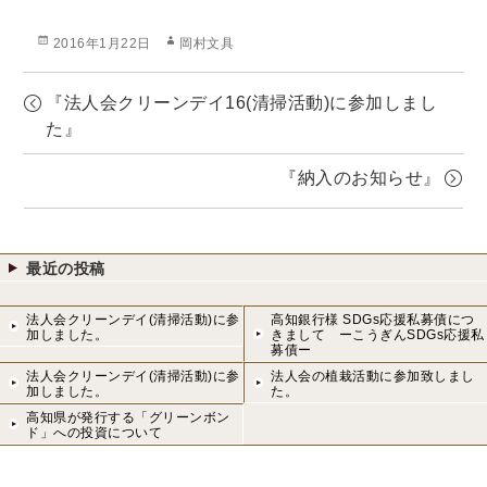
投
作
2016年1月22日
岡村文具
稿
成
日:
者
『法人会クリーンデイ16(清掃活動)に参加しまし
た』
『納入のお知らせ』
最近の投稿
法人会クリーンデイ(清掃活動)に参
高知銀行様 SDGs応援私募債につ
加しました。
きまして ーこうぎんSDGs応援私
募債ー
法人会クリーンデイ(清掃活動)に参
法人会の植栽活動に参加致しまし
加しました。
た。
高知県が発行する「グリーンボン
ド」への投資について